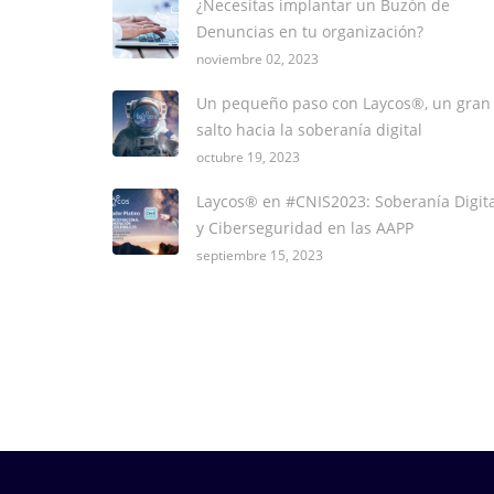
¿Necesitas implantar un Buzón de
Denuncias en tu organización?
noviembre 02, 2023
Un pequeño paso con Laycos®, un gran
salto hacia la soberanía digital
octubre 19, 2023
Laycos® en #CNIS2023: Soberanía Digita
y Ciberseguridad en las AAPP
septiembre 15, 2023