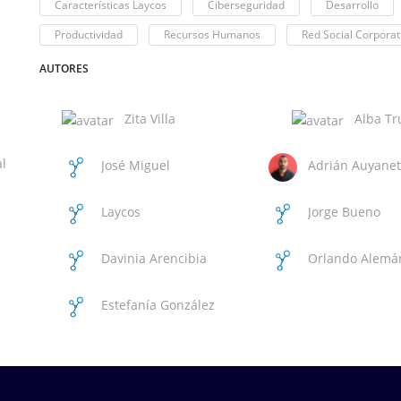
Características Laycos
Ciberseguridad
Desarrollo
Productividad
Recursos Humanos
Red Social Corporat
AUTORES
Zita Villa
Alba Tru
l
José Miguel
Adrián Auyanet
Santana Hernández
Navarro
Laycos
Jorge Bueno
International
Davinia Arencibia
Orlando Alemá
Ortiz
Estefanía González
Esteban