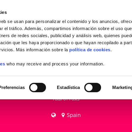
PEDIR INFO
ies
web se usan para personalizar el contenido y los anuncios, ofrec
ar el tráfico. Además, compartimos información sobre el uso que
tners de redes sociales, publicidad y análisis web, quienes pue
ación que les haya proporcionado o que hayan recopilado a parti
vicios. Más información sobre la
política de cookies
.
ies
who may receive and process your information.
Laycos International
Preferencias
Estadística
Marketin
Total 61 Posts
Spain