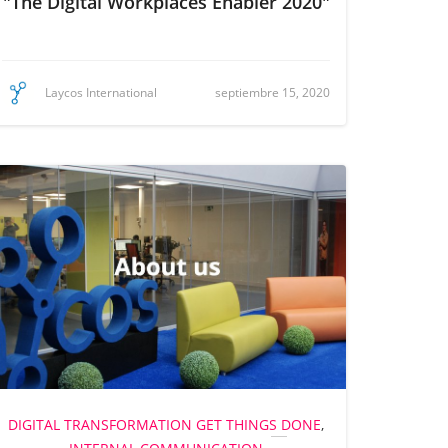
"The Digital Workplaces Enabler 2020"
septiembre 15, 2020
Laycos International
DIGITAL TRANSFORMATION
GET THINGS DONE
,