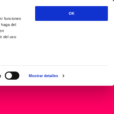
o
MENÚ
RMACIÓN
INICIAR SESIÓN
OK
er funciones
 haga del
den
r del uso
g
Mostrar detalles