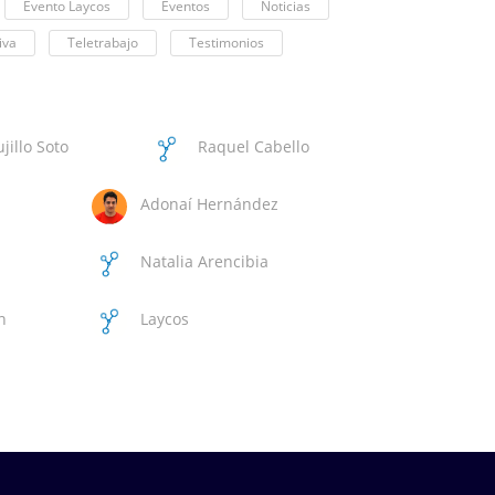
Evento Laycos
Eventos
Noticias
iva
Teletrabajo
Testimonios
jillo Soto
Raquel Cabello
Adonaí Hernández
Natalia Arencibia
Medina
n
Laycos