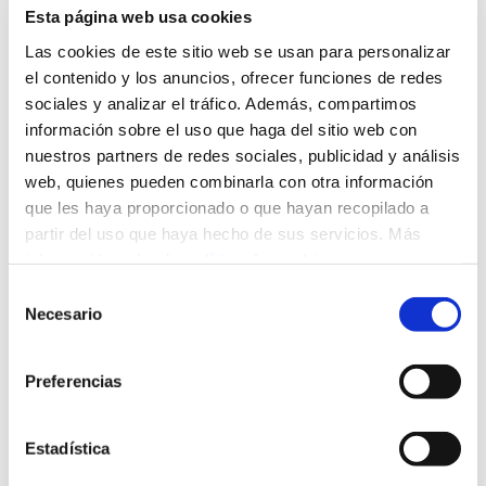
Esta página web usa cookies
José Miguel
Las cookies de este sitio web se usan para personalizar
Santana Hernández
el contenido y los anuncios, ofrecer funciones de redes
Adrián Auyanet
sociales y analizar el tráfico. Además, compartimos
Navarro
información sobre el uso que haga del sitio web con
Adonaí Hernández
nuestros partners de redes sociales, publicidad y análisis
web, quienes pueden combinarla con otra información
Laycos
que les haya proporcionado o que hayan recopilado a
International
partir del uso que haya hecho de sus servicios. Más
información sobre la
política de cookies
.
Jorge Bueno
Selección
We work with
9 third parties
who may receive and
Necesario
Natalia Arencibia
de
process your information.
Medina
consentimiento
Davinia Arencibia
Preferencias
Orlando Alemán
Estadística
Ortiz