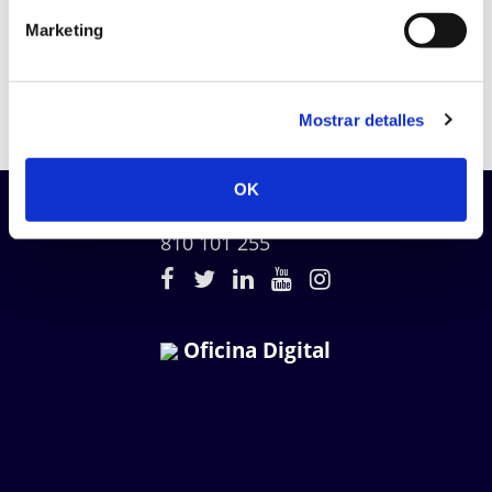
Laycos
Marketing
Estefanía González
Esteban
Mostrar detalles
OK
info@laycos.net
810 101 255
Oficina Digital