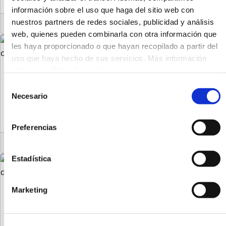
información sobre el uso que haga del sitio web con
nuestros partners de redes sociales, publicidad y análisis
02/12/2020
web, quienes pueden combinarla con otra información que
les haya proporcionado o que hayan recopilado a partir del
uso que haya hecho de sus servicios. Más información
Laycos recibe el reconocimiento de la
sobre la
política de cookies
.
ULPGC por su compromiso con el desarrollo
Selección
tecnológico.
We work with
9 third parties
who may receive and
Necesario
de
process your information.
consentimiento
Leer artículo
Preferencias
02/12/2020
Estadística
Marketing
Femepa implementa la plataforma Laycos a
su sistema de trabajo.