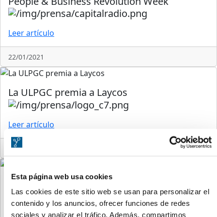
People & Business Revolution Week
Leer artículo
22/01/2021
La ULPGC premia a Laycos
Leer artículo
12/12/2020
Esta página web usa cookies
La nueva generación del tejido productivo de
Las cookies de este sitio web se usan para personalizar el
Canarias.
contenido y los anuncios, ofrecer funciones de redes
Leer artículo
sociales y analizar el tráfico. Además, compartimos