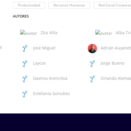
Productividad
Recursos Humanos
Red Social Corporat
AUTORES
Zita Villa
Alba Tru
l
José Miguel
Adrián Auyanet
Santana Hernández
Navarro
Laycos
Jorge Bueno
International
Davinia Arencibia
Orlando Alemá
Ortiz
Estefanía González
Esteban