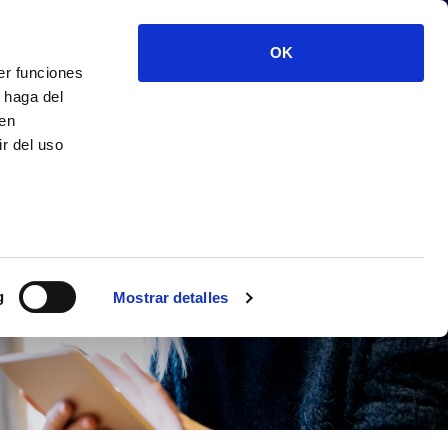
o
MENÚ
RMACIÓN
INICIAR SESIÓN
OK
er funciones
 haga del
den
r del uso
g
Mostrar detalles