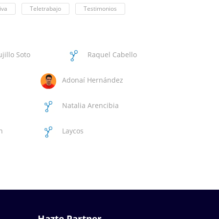
iva
Teletrabajo
Testimonios
jillo Soto
Raquel Cabello
Adonaí Hernández
Natalia Arencibia
Medina
n
Laycos