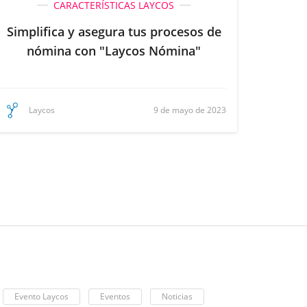
CARACTERÍSTICAS LAYCOS
Simplifica y asegura tus procesos de
nómina con "Laycos Nómina"
9 de mayo de 2023
Laycos
Evento Laycos
Eventos
Noticias