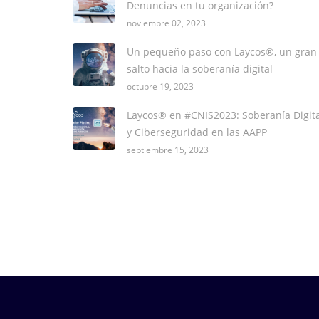
Denuncias en tu organización?
noviembre 02, 2023
Un pequeño paso con Laycos®, un gran
salto hacia la soberanía digital
octubre 19, 2023
Laycos® en #CNIS2023: Soberanía Digita
y Ciberseguridad en las AAPP
septiembre 15, 2023