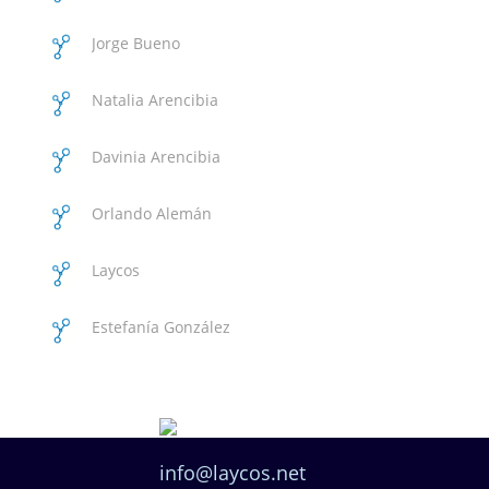
International
Jorge Bueno
Natalia Arencibia
Medina
Davinia Arencibia
Orlando Alemán
Ortiz
Laycos
Estefanía González
Esteban
info@laycos.net