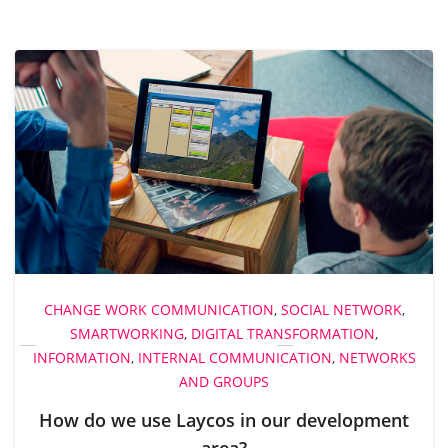
CHANGE
WORK COMMUNICATION
,
SOCIAL NETWORK
,
SMARTWORKING
,
DIGITAL TRANSFORMATION
,
INFORMATION
,
INTERNAL COMMUNICATION
,
NETWORKS
AND GROUPS
How do we use Laycos in our development