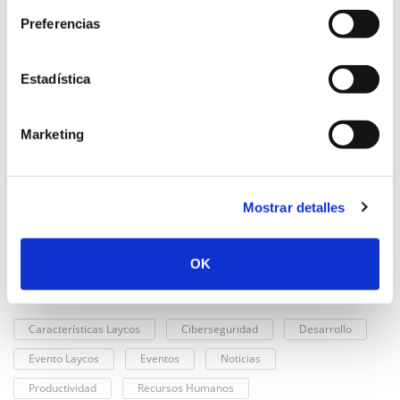
ARTÍCULOS RECIENTES
Preferencias
¿Necesitas implantar un Buzón de Denuncias en
tu organización?
Estadística
noviembre 02, 2023
Un pequeño paso con Laycos®, un gran salto
Marketing
hacia la soberanía digital
octubre 19, 2023
Laycos® en #CNIS2023: Soberanía Digital y
Mostrar detalles
Ciberseguridad en las AAPP
septiembre 15, 2023
OK
CATEGORÍAS
Características Laycos
Ciberseguridad
Desarrollo
Evento Laycos
Eventos
Noticias
Productividad
Recursos Humanos