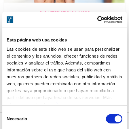
CARACTERÍSTICAS LAYCOS
Trucos de Laycos que mejorarán tu
productividad
Esta página web usa cookies
Las cookies de este sitio web se usan para personalizar
el contenido y los anuncios, ofrecer funciones de redes
julio 11, 2017
Orlando Alemán Ortiz
sociales y analizar el tráfico. Además, compartimos
información sobre el uso que haga del sitio web con
nuestros partners de redes sociales, publicidad y análisis
web, quienes pueden combinarla con otra información
Página 1 de 1
que les haya proporcionado o que hayan recopilado a
partir del uso que haya hecho de sus servicios. Más
información sobre la
política de cookies
.
Selección
We work with
9 third parties
who may receive and
Necesario
de
process your information.
consentimiento